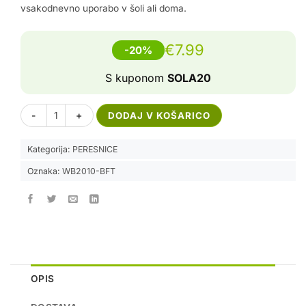
vsakodnevno uporabo v šoli ali doma.
€
7.99
-20%
S kuponom
SOLA20
Peresnica Big Foot količina
Alternative:
DODAJ V KOŠARICO
Kategorija:
PERESNICE
Oznaka:
WB2010-BFT
OPIS