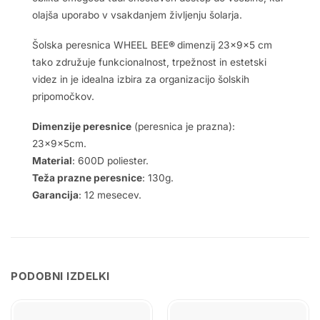
olajša uporabo v vsakdanjem življenju šolarja.
Šolska peresnica WHEEL BEE
®
dimenzij 23x9x5 cm
tako združuje funkcionalnost, trpežnost in estetski
videz in je idealna izbira za organizacijo šolskih
pripomočkov.
Dimenzije peresnice
(peresnica je prazna):
23x9x5cm.
Material
: 600D poliester.
Teža prazne peresnice
: 130g.
Garancija
: 12 mesecev.
PODOBNI IZDELKI