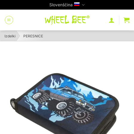
Skip
Slovenščina
to
content
Izdelki
PERESNICE