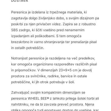
DOSTAVA
Peresnica je izdelana iz trpežnega materiala, ki
zagotavlja dolgo življenjsko dobo, s svojim dizajnom pa
poskrbi za njen privlačen videz. Zapira se z robustno
SBS zadrgo, ki ščiti vsebino pred nenamernim
izpadanjem ali poškodbami. S tem omogoča
brezskrbno in varno shranjevanje ter prenašanje pisal
in ostalih potrebščin.
Notranjost peresnice je razdeljena na več predelkov,
kar omogoča organizirano razporeditev različnih pisal
in pripomočkov. V dimenzijah 23x9x5 cm je dovolj
prostora za svinčnike, radirke, barvice in ostale
potrebščine, ki jih otrok potrebuje v šoli.
Zahvaljujoč svojim kompaktnim dimenzijam se
peresnica WHEEL BEE
®
z lahkoto prilega šolski torbi ali
nahrbtniku, ne da bi zavzela preveč prostora. Njena
oblika omogoča tudi enostaven dostop do vsebine, kar