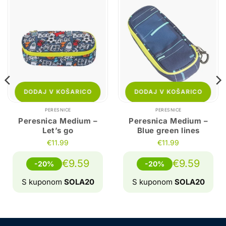
DODAJ V KOŠARICO
DODAJ V KOŠARICO
PERESNICE
PERESNICE
Peresnica Medium –
Peresnica Medium –
Let’s go
Blue green lines
€
11.99
€
11.99
€
9.59
€
9.59
-20%
-20%
S kuponom
SOLA20
S kuponom
SOLA20