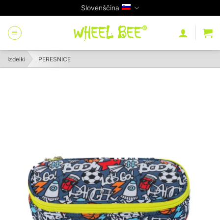
Skip
Slovenščina
to
content
Izdelki
PERESNICE