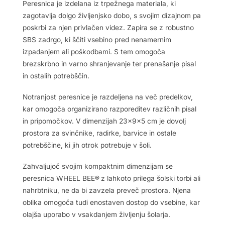
Peresnica je izdelana iz trpežnega materiala, ki
zagotavlja dolgo življenjsko dobo, s svojim dizajnom pa
poskrbi za njen privlačen videz. Zapira se z robustno
SBS zadrgo, ki ščiti vsebino pred nenamernim
izpadanjem ali poškodbami. S tem omogoča
brezskrbno in varno shranjevanje ter prenašanje pisal
in ostalih potrebščin.
Notranjost peresnice je razdeljena na več predelkov,
kar omogoča organizirano razporeditev različnih pisal
in pripomočkov. V dimenzijah 23x9x5 cm je dovolj
prostora za svinčnike, radirke, barvice in ostale
potrebščine, ki jih otrok potrebuje v šoli.
Zahvaljujoč svojim kompaktnim dimenzijam se
peresnica WHEEL BEE
®
z lahkoto prilega šolski torbi ali
nahrbtniku, ne da bi zavzela preveč prostora. Njena
oblika omogoča tudi enostaven dostop do vsebine, kar
olajša uporabo v vsakdanjem življenju šolarja.