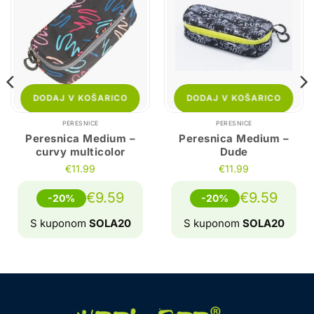
DODAJ V KOŠARICO
DODAJ V KOŠARICO
PERESNICE
PERESNICE
Peresnica Medium –
Peresnica Medium –
curvy multicolor
Dude
€
11.99
€
11.99
€
9.59
€
9.59
-20%
-20%
S kuponom
SOLA20
S kuponom
SOLA20