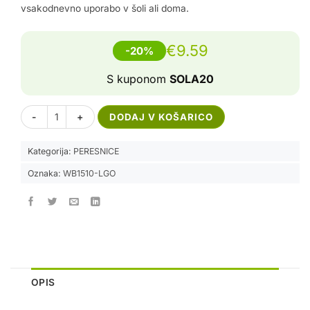
vsakodnevno uporabo v šoli ali doma.
€
9.59
-20%
S kuponom
SOLA20
Peresnica Medium – Let's go količina
Alternative:
DODAJ V KOŠARICO
Kategorija:
PERESNICE
Oznaka:
WB1510-LGO
OPIS