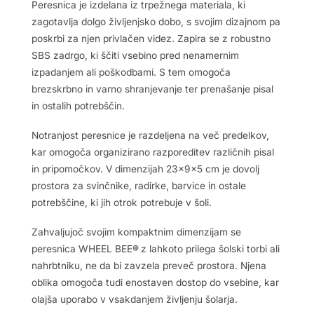
Peresnica je izdelana iz trpežnega materiala, ki
zagotavlja dolgo življenjsko dobo, s svojim dizajnom pa
poskrbi za njen privlačen videz. Zapira se z robustno
SBS zadrgo, ki ščiti vsebino pred nenamernim
izpadanjem ali poškodbami. S tem omogoča
brezskrbno in varno shranjevanje ter prenašanje pisal
in ostalih potrebščin.
Notranjost peresnice je razdeljena na več predelkov,
kar omogoča organizirano razporeditev različnih pisal
in pripomočkov. V dimenzijah 23x9x5 cm je dovolj
prostora za svinčnike, radirke, barvice in ostale
potrebščine, ki jih otrok potrebuje v šoli.
Zahvaljujoč svojim kompaktnim dimenzijam se
peresnica WHEEL BEE
®
z lahkoto prilega šolski torbi ali
nahrbtniku, ne da bi zavzela preveč prostora. Njena
oblika omogoča tudi enostaven dostop do vsebine, kar
olajša uporabo v vsakdanjem življenju šolarja.