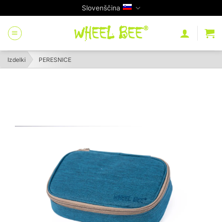
Skip
Slovenščina
to
content
Izdelki
PERESNICE