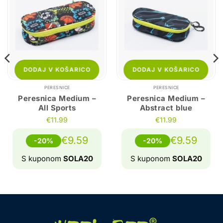
DODAJ V KOŠARICO
DODAJ V KOŠARICO
PERESNICE
PERESNICE
Peresnica Medium –
Peresnica Medium –
All Sports
Abstract blue
€
11.99
€
11.99
€
9.59
€
9.59
-20%
-20%
S kuponom
SOLA20
S kuponom
SOLA20