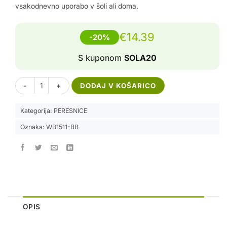
vsakodnevno uporabo v šoli ali doma.
€
14.39
-20%
S kuponom
SOLA20
Peresnica Large - Blue Brown količina
Alternative:
DODAJ V KOŠARICO
Kategorija:
PERESNICE
Oznaka:
WB1511-BB
OPIS